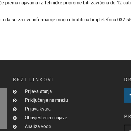
a će prema najavama iz Tehničke pripreme biti završena do 12 sati 
mo da se za sve informacije mogu obratiti na broj telefona 032 55
BRZI LINKOVI
D
Prijava stanja
Priključenje na mrežu
Prijava kvara
P
Obavještenja i najave
Analiza vode