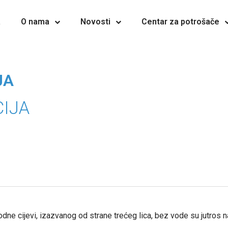
a
O nama
Novosti
Centar za potrošače
JA
IJA
e cijevi, izazvanog od strane trećeg lica, bez vode su jutros nas