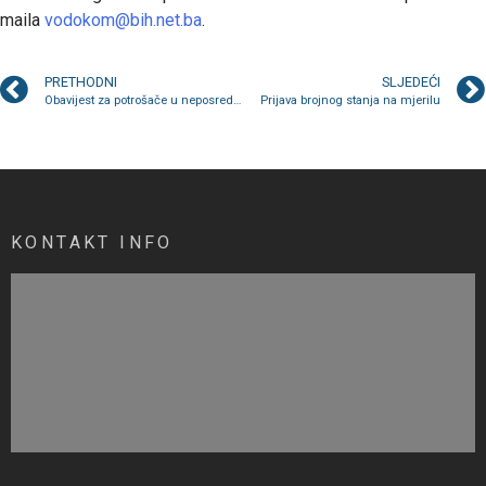
maila
vodokom@bih.net.ba
.
PRETHODNI
SLJEDEĆI
Obavijest za potrošače u neposrednoj blizini FK “Rudar”
Prijava brojnog stanja na mjerilu
KONTAKT INFO