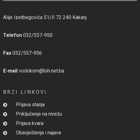
Alije Izetbegovića 51/II 72 240 Kakanj
Telefon
032/557-950
Fax
032/557-956
E-mail
vodokom@bih.net.ba
BRZI LINKOVI
Prijava stanja
Priključenje na mrežu
Prijava kvara
Obavještenja i najave