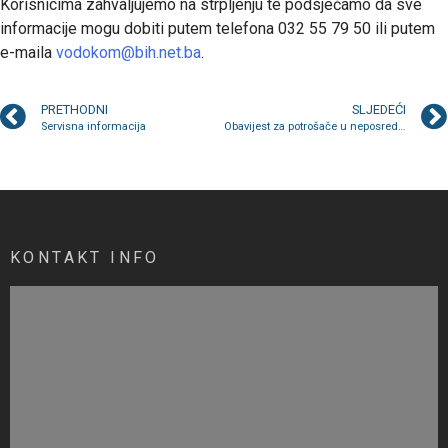
Korisnicima zahvaljujemo na strpljenju te podsjećamo da sve
informacije mogu dobiti putem telefona 032 55 79 50 ili putem
e-maila
vodokom@bih.net.ba
.
PRETHODNI
SLJEDEĆI
Servisna informacija
Obavijest za potrošače u neposrednoj blizini FK “Rudar”
KONTAKT INFO