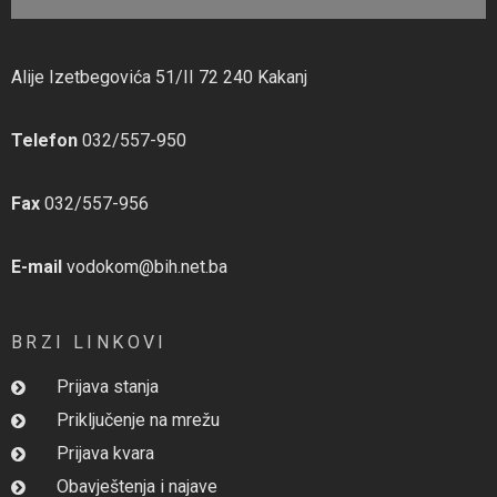
Alije Izetbegovića 51/II 72 240 Kakanj
Telefon
032/557-950
Fax
032/557-956
E-mail
vodokom@bih.net.ba
BRZI LINKOVI
Prijava stanja
Priključenje na mrežu
Prijava kvara
Obavještenja i najave