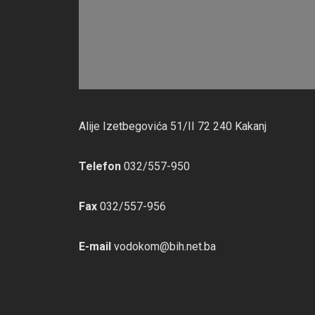
Alije Izetbegovića 51/II 72 240 Kakanj
Telefon
032/557-950
Fax
032/557-956
E-mail
vodokom@bih.net.ba