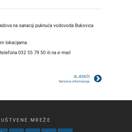
 radova na sanaciji puknuća vodovoda Bukovica
m lokacijama.
elefona 032 55 79 50 ili na e-mail
SLJEDEĆI
Servisna informacija
RUŠTVENE MREŽE