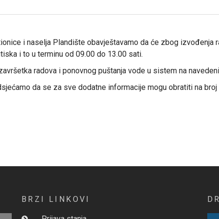
rstionice i naselja Plandište obavještavamo da će zbog izvođenja
iska i to u terminu od 09.00 do 13.00 sati.
završetka radova i ponovnog puštanja vode u sistem na navedeni
sjećamo da se za sve dodatne informacije mogu obratiti na broj t
BRZI LINKOVI
D
Prijava stanja