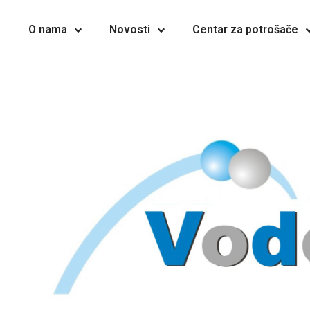
a
O nama
Novosti
Centar za potrošače