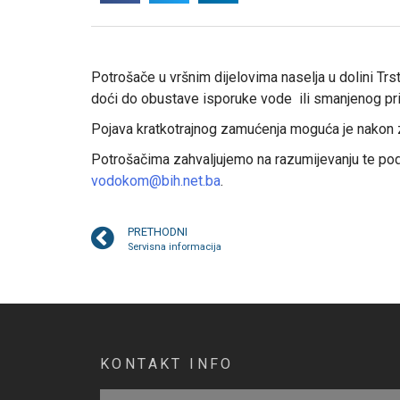
Potrošače u vršnim dijelovima naselja u dolini T
doći do obustave isporuke vode ili smanjenog prit
Pojava kratkotrajnog zamućenja moguća je nakon 
Potrošačima zahvaljujemo na razumijevanju te pod
vodokom@bih.net.ba
.
PRETHODNI
Servisna informacija
KONTAKT INFO