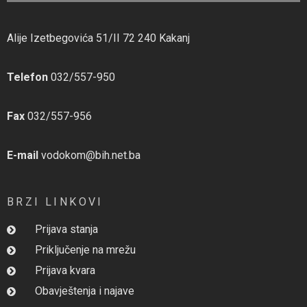
Alije Izetbegovića 51/II 72 240 Kakanj
Telefon
032/557-950
Fax
032/557-956
E-mail
vodokom@bih.net.ba
BRZI LINKOVI
Prijava stanja
Priključenje na mrežu
Prijava kvara
Obavještenja i najave