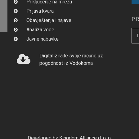
Priključenje na mrežu
Prijava kvara
P
Obavještenja i najave
Analiza vode
Javne nabavke
Digitalizirajte svoje račune uz
pogodnost iz Vodokoma
Developed by Kingdom Alliance d. o. o.