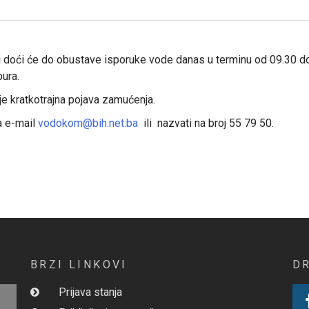
doći će do obustave isporuke vode danas u terminu od 09.30 do 1
ubura.
 kratkotrajna pojava zamućenja.
a e-mail
vodokom@bih.net.ba
ili nazvati na broj 55 79 50.
BRZI LINKOVI
D
Prijava stanja