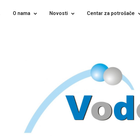
a
O nama
Novosti
Centar za potrošače