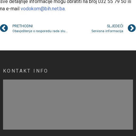
sve detaljnije informacije mogu obratiti na broj 032 55 79 50 ili
na e-mail
vodokom@bih.net.ba
.
PRETHODNI
SLJEDEĆI
Obavještenje o rasporedu rada službi tokom 1. marta Dana nezavisnosti BiH
Servisna informacija
KONTAKT INFO