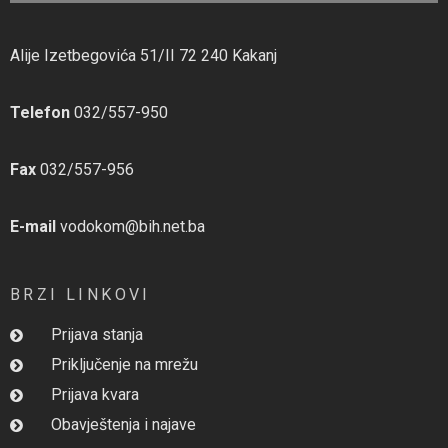
Alije Izetbegovića 51/II 72 240 Kakanj
Telefon
032/557-950
Fax
032/557-956
E-mail
vodokom@bih.net.ba
BRZI LINKOVI
Prijava stanja
Priključenje na mrežu
Prijava kvara
Obavještenja i najave