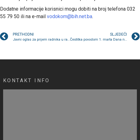
Dodatne informacije korisnici mogu dobiti na broj telefona 032
55 79 50 ili na e-mail
vodokom@bih.net.ba
.
PRETHODNI
SLJEDEĆI
Javni oglas za prijem radnika u radni odnos na određeno radno vrijeme
Čestitka povodom 1. marta Dana nezavisnosti Bosne i Hercegovine
KONTAKT INFO