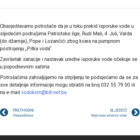
Obavještavamo potrošače da je u toku prekid isporuke vode u
sljedećim područjima Patriotske lige, Rudi Mali, 4. Juli, Varda
(do džamije), Pope i Lozančići zbog kvara na pumpnom
postrojenju „Pitka voda“.
Završetak sanacije i nastavak uredne isporuke vode očekuje se
u popodnevnim satima.
Potrošačima zahvaljujemo na strpljenju te podsjećamo da se za
sve detaljnije informacije mogu obratiti na broj 032 55 79 50 ili
na e-mail
vodokom@bih.net.ba
.
PRETHODNI
SLJEDEĆI
Obavještenje
Najnovije analize vode