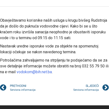
Obavještavamo korisnike naših usluga u krugu bivšeg Rudstroja
da je došlo do puknuća vodovodne cijevi. Kako bi se u što
kraćem roku izvršila sanacija neophodno je obustaviti isporuku
vode i to u terminu od 09.15 do 11.15 sati.
Nastavak uredne isporuke vode za objekte na spomenutoj
lokaciji očekuje se nakon navedenog termina.
Potrošačima zahvaljujemo na strpljenju te podsjećamo da se za
sve detaljnije informacije možete obratiti na broj 032 55 79 50 ili
na e-mail
vodokom@bih.net.ba
.
PRETHODNI
SLJEDEĆI
Servisna informacija
Servisna informacija