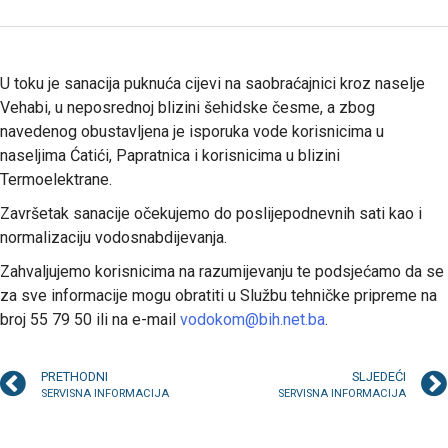
U toku je sanacija puknuća cijevi na saobraćajnici kroz naselje
Vehabi, u neposrednoj blizini šehidske česme, a zbog
navedenog obustavljena je isporuka vode korisnicima u
naseljima Ćatići, Papratnica i korisnicima u blizini
Termoelektrane.
Završetak sanacije očekujemo do poslijepodnevnih sati kao i
normalizaciju vodosnabdijevanja.
Zahvaljujemo korisnicima na razumijevanju te podsjećamo da se
za sve informacije mogu obratiti u Službu tehničke pripreme na
broj 55 79 50 ili na e-mail
vodokom@bih.net.ba
.
PRETHODNI
SLJEDEĆI
SERVISNA INFORMACIJA
SERVISNA INFORMACIJA