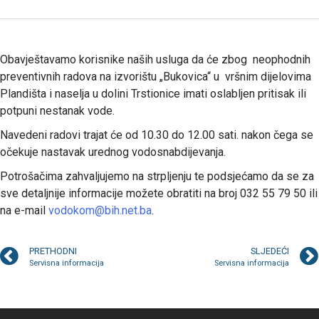
Obavještavamo korisnike naših usluga da će zbog neophodnih
preventivnih radova na izvorištu „Bukovica“ u vršnim dijelovima
Plandišta i naselja u dolini Trstionice imati oslabljen pritisak ili
potpuni nestanak vode.
Navedeni radovi trajat će od 10.30 do 12.00 sati. nakon čega se
očekuje nastavak urednog vodosnabdijevanja.
Potrošačima zahvaljujemo na strpljenju te podsjećamo da se za
sve detaljnije informacije možete obratiti na broj 032 55 79 50 ili
na e-mail
vodokom@bih.net.ba
.
PRETHODNI
SLJEDEĆI
Servisna informacija
Servisna informacija