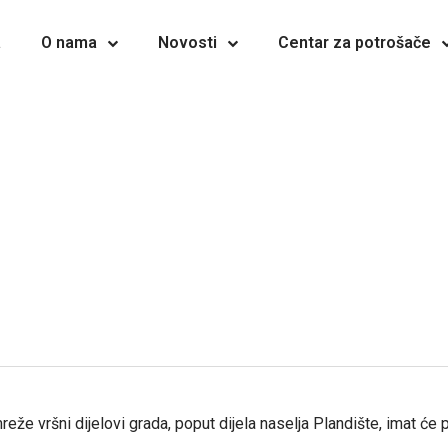
a
O nama
Novosti
Centar za potrošače
e vršni dijelovi grada, poput dijela naselja Plandište, imat će