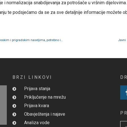
je i normalizacija snabdijevanja za potrošače u vršnim dijelovima.
anju te podsjećamo da se za sve detaljnije informacije možete obr
Obavještenje: Nakon posljednjeg očitanja u ovoj godini, u seoskim i prigradskim naseljima, potrebno izvršiti zimsku zaštitu mjerila i instalacija
Javni 
BRZI LINKOVI
D
Prijava stanja
Priključenje na mrežu
Prijava kvara
P
Obavještenja i najave
Analiza vode