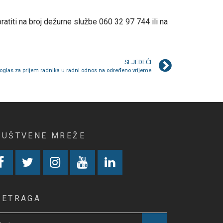
atiti na broj dežurne službe 060 32 97 744 ili na
SLJEDEĆI
oglas za prijem radnika u radni odnos na određeno vrijeme
RUŠTVENE MREŽE
RETRAGA