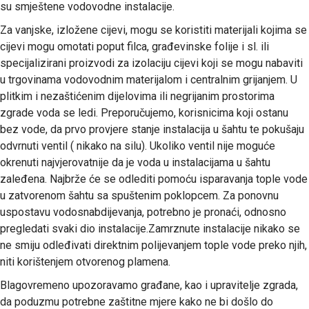
su smještene vodovodne instalacije.
Za vanjske, izložene cijevi, mogu se koristiti materijali kojima se
cijevi mogu omotati poput filca, građevinske folije i sl. ili
specijalizirani proizvodi za izolaciju cijevi koji se mogu nabaviti
u trgovinama vodovodnim materijalom i centralnim grijanjem. U
plitkim i nezaštićenim dijelovima ili negrijanim prostorima
zgrade voda se ledi. Preporučujemo, korisnicima koji ostanu
bez vode, da prvo provjere stanje instalacija u šahtu te pokušaju
odvrnuti ventil ( nikako na silu). Ukoliko ventil nije moguće
okrenuti najvjerovatnije da je voda u instalacijama u šahtu
zaleđena. Najbrže će se odlediti pomoću isparavanja tople vode
u zatvorenom šahtu sa spuštenim poklopcem. Za ponovnu
uspostavu vodosnabdijevanja, potrebno je pronaći, odnosno
pregledati svaki dio instalacije.Zamrznute instalacije nikako se
ne smiju odleđivati direktnim polijevanjem tople vode preko njih,
niti korištenjem otvorenog plamena.
Blagovremeno upozoravamo građane, kao i upravitelje zgrada,
da poduzmu potrebne zaštitne mjere kako ne bi došlo do