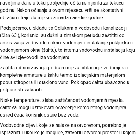
naseljima da je u toku posljednje očitanje mjerila za tekuću
godinu. Nakon očitanja u ovom mjesecu vrši se akontativni
obračun i traje do mjeseca marta naredne godine.
Podsjećamo, u skladu sa Odlukom o vodovodu i kanalizaciji
(član 63.), korisnici su dužni u zimskom periodu zaštititi od
smrzavanja vodovodno okno, vodomjer i instalacije priključka u
vodomjernom oknu (šahtu), te internu vodovodnu instalaciju koju
čine svi cjevovodi iza vodomjera.
Zaštita od smrzavanja podrazumijeva oblaganje vodomjera i
kompletne armature u šahtu termo izolacijskim materijalom
poput stiropora ili staklene vune. Poklopac šahta obavezno u
potpunosti zatvoriti.
Niske temperature, slaba zaštićenost vodomjernih mjesta,
šahtova, mogu uzrokovati oštećenje kompletnog vodomjera
usljed čega korisnik ostaje bez vode.
Vodovodne cijevi, koje se nalaze na otvorenom, potrebno je
isprazniti, i ukoliko je moguće, zatvoriti otvoreni prostor u kojem