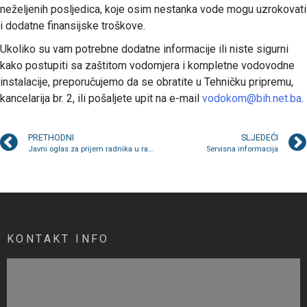
neželjenih posljedica, koje osim nestanka vode mogu uzrokovati
i dodatne finansijske troškove.
Ukoliko su vam potrebne dodatne informacije ili niste sigurni
kako postupiti sa zaštitom vodomjera i kompletne vodovodne
instalacije, preporučujemo da se obratite u Tehničku pripremu,
kancelarija br. 2, ili pošaljete upit na e-mail
vodokom@bih.net.ba
.
PRETHODNI
SLJEDEĆI
Javni oglas za prijem radnika u radni odnos na određeno vrijeme
Servisna informacija
KONTAKT INFO