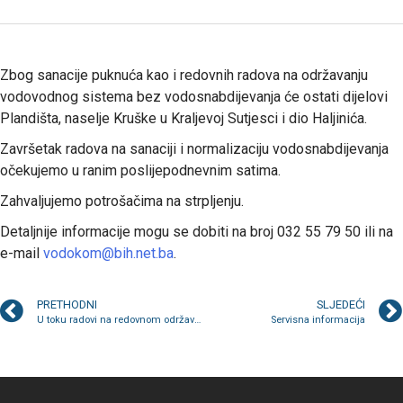
Zbog sanacije puknuća kao i redovnih radova na održavanju
vodovodnog sistema bez vodosnabdijevanja će ostati dijelovi
Plandišta, naselje Kruške u Kraljevoj Sutjesci i dio Haljinića.
Završetak radova na sanaciji i normalizaciju vodosnabdijevanja
očekujemo u ranim poslijepodnevnim satima.
Zahvaljujemo potrošačima na strpljenju.
Detaljnije informacije mogu se dobiti na broj 032 55 79 50 ili na
e-mail
vodokom@bih.net.ba
.
PRETHODNI
SLJEDEĆI
U toku radovi na redovnom održavanju korita rijeke Zgošće
Servisna informacija