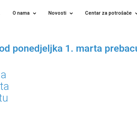
a
O nama
Novosti
Centar za potrošače
d ponedjeljka 1. marta prebacu
da
ta
tu