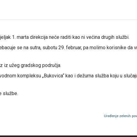
ljak 1. marta direkcija neće raditi kao ni većina drugih službi
bacuje se na sutra, subotu 29. februar, pa molimo korisnike da
oz iz užeg gradskog područja.
odnom kompleksu „Bukovica“ kao i dežurna služba koju u slučaju
e službe.
Uređenje zelenih povr