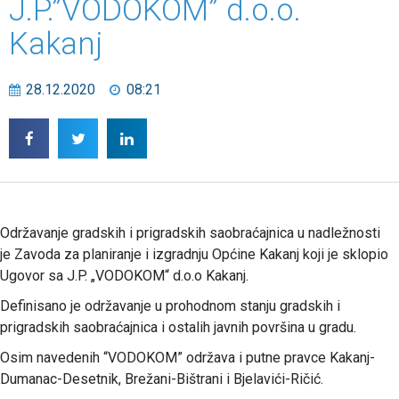
J.P.”VODOKOM” d.o.o.
Kakanj
28.12.2020
08:21
Održavanje gradskih i prigradskih saobraćajnica u nadležnosti
je Zavoda za planiranje i izgradnju Općine Kakanj koji je sklopio
Ugovor sa J.P. „VODOKOM“ d.o.o Kakanj.
Definisano je održavanje u prohodnom stanju gradskih i
prigradskih saobraćajnica i ostalih javnih površina u gradu.
Osim navedenih “VODOKOM” održava i putne pravce Kakanj-
Dumanac-Desetnik, Brežani-Bištrani i Bjelavići-Ričić.