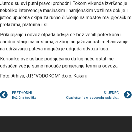
Jutros su svi putni pravci prohodni. Tokom vikenda izvršeno je
nekoliko intervencija mašinskim i namjenskim vozilima dok je i
jutros upućena ekipa za ručno čišćenje na mostovima, pješačkim
prelazima, platoima i sl.
Prikupljanje i odvoz otpada odvija se bez većih poteškoća i
shodno stanju na cestama, a zbog angažovanosti mehanizacije
na održavanju puteva moguća je odgoda odvoza luga.
Korisnike ove usluge podsjećamo da lug neće ostati ne
odvučen već je samo moguće pomjeranje termina odvoza.
Foto: Arhiva, J.P. “VODOKOM” d.o.o. Kakanj
PRETHODNI
SLJEDEĆI
Božićna čestitka
Obavještenje o rasporedu rada službi tokom novogodišnjeg praznika