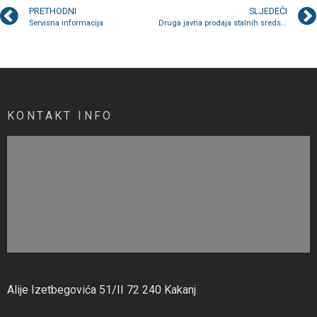
PRETHODNI
SLJEDEĆI
Servisna informacija
Druga javna prodaja stalnih sredstava van upotrebe i radnih mašina
KONTAKT INFO
Alije Izetbegovića 51/II 72 240 Kakanj