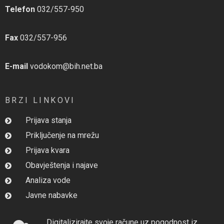
Telefon
032/557-950
Fax
032/557-956
E-mail
vodokom@bih.net.ba
BRZI LINKOVI
Prijava stanja
Priključenje na mrežu
Prijava kvara
Obavještenja i najave
Analiza vode
Javne nabavke
Digitalizirajte svoje račune uz pogodnost iz