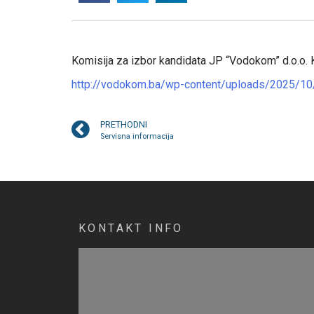
Komisija za izbor kandidata JP “Vodokom” d.o.o. K
http://vodokom.ba/wp-content/uploads/2025/10/2
PRETHODNI
Servisna informacija
KONTAKT INFO