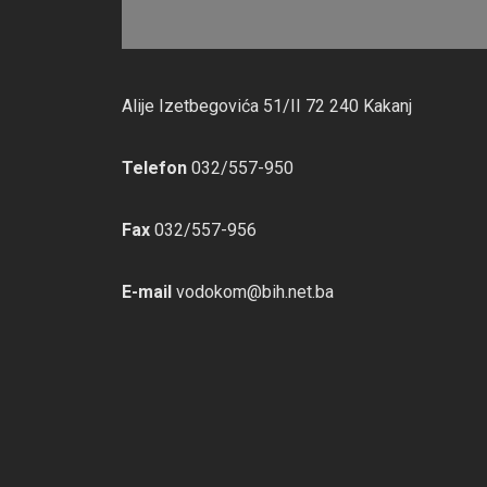
Alije Izetbegovića 51/II 72 240 Kakanj
Telefon
032/557-950
Fax
032/557-956
E-mail
vodokom@bih.net.ba