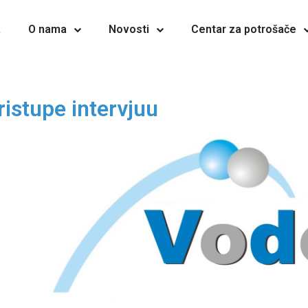
a
O nama
Novosti
Centar za potrošače
istupe intervjuu