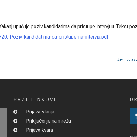
akanj upućuje poziv kandidatima da pristupe intervjuu. Tekst pozi
0.-Poziv-kandidatima-da-pristupe-na-intervju.pdf
Javni oglas 
BRZI LINKOVI
D
Prijava stanja
Priključenje na mrežu
Prijava kvara