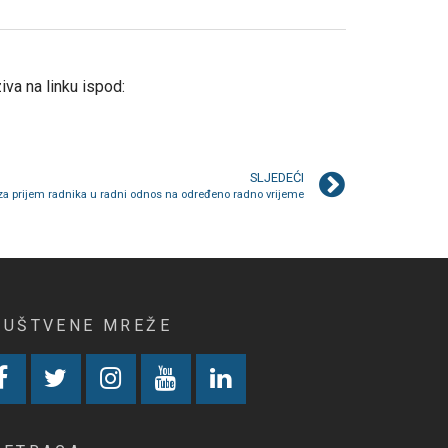
va na linku ispod:
SLJEDEĆI
za prijem radnika u radni odnos na određeno radno vrijeme
RUŠTVENE MREŽE