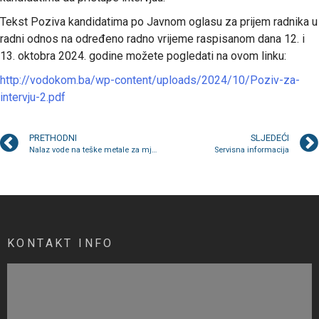
Tekst Poziva kandidatima po Javnom oglasu za prijem radnika u
radni odnos na određeno radno vrijeme raspisanom dana 12. i
13. oktobra 2024. godine možete pogledati na ovom linku:
http://vodokom.ba/wp-content/uploads/2024/10/Poziv-za-
intervju-2.pdf
PRETHODNI
SLJEDEĆI
Nalaz vode na teške metale za mjesec septembar 2024. godine
Servisna informacija
KONTAKT INFO