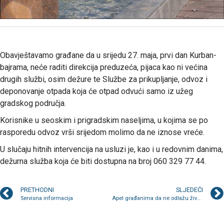
Obavještavamo građane da u srijedu 27. maja, prvi dan Kurban-
bajrama, neće raditi direkcija preduzeća, pijaca kao ni većina
drugih službi, osim dežure te Službe za prikupljanje, odvoz i
deponovanje otpada koja će otpad odvući samo iz užeg
gradskog područja.
Korisnike u seoskim i prigradskim naseljima, u kojima se po
rasporedu odvoz vrši srijedom molimo da ne iznose vreće.
U slučaju hitnih intervencija na usluzi je, kao i u redovnim danima,
dežurna služba koja će biti dostupna na broj 060 329 77 44.
PRETHODNI
SLJEDEĆI
Servisna informacija
Apel građanima da ne odlažu životinjski otpad u kontejnere za komunalni otpad