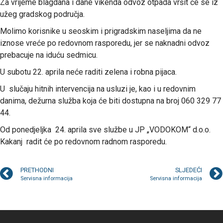
Za vrijeme blagdana i dane vikenda odvoz otpada vršit će se iz
užeg gradskog područja.
Molimo korisnike u seoskim i prigradskim naseljima da ne
iznose vreće po redovnom rasporedu, jer se naknadni odvoz
prebacuje na iduću sedmicu.
U subotu 22. aprila neće raditi zelena i robna pijaca.
U slučaju hitnih intervencija na usluzi je, kao i u redovnim
danima, dežurna služba koja će biti dostupna na broj 060 329 77
44.
Od ponedjeljka 24. aprila sve službe u JP „VODOKOM“ d.o.o.
Kakanj radit će po redovnom radnom rasporedu.
PRETHODNI
SLJEDEĆI
Servisna informacija
Servisna informacija