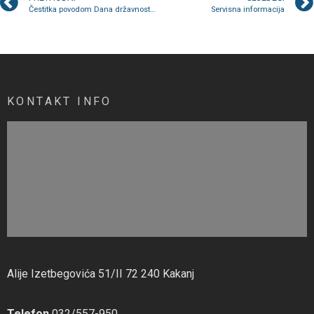
Čestitka povodom Dana državnosti Bosne i Hercegovine
Servisna informacija
KONTAKT INFO
Alije Izetbegovića 51/II 72 240 Kakanj
Telefon
032/557-950