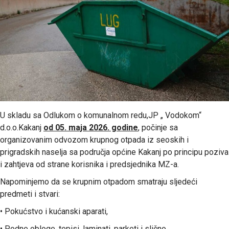
U skladu sa Odlukom o komunalnom redu,JP „ Vodokom“
d.o.o.Kakanj
od 05. maja 2026. godine
, počinje sa
organizovanim odvozom krupnog otpada iz seoskih i
prigradskih naselja sa područja općine Kakanj po principu poziva
i zahtjeva od strane korisnika i predsjednika MZ-a.
Napominjemo da se krupnim otpadom smatraju sljedeći
predmeti i stvari:
• Pokućstvo i kućanski aparati,
• Podne obloge, tepisi, laminati, parketi i slično,