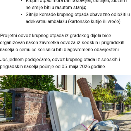
Krupni otpad mora biti rastavljen, usitnjen, složen i
ne smije biti u rasutom stanju;
Sitnije komade krupnog otpada obavezno odložiti u
adekvatnu ambalažu (kartonske kutije ili vreće).
Proljetni odvoz krupnog otpada iz gradskog dijela biće
organizovan nakon završetka odvoza iz seoskih i prigradskih
naselja o ćemu će korisnici biti blagovremeno obaviješteni.
Još jednom podsjećamo, odvoz krupnog otada iz seoskih i
prigradskih naselja počinje od 05. maja 2026.godine.