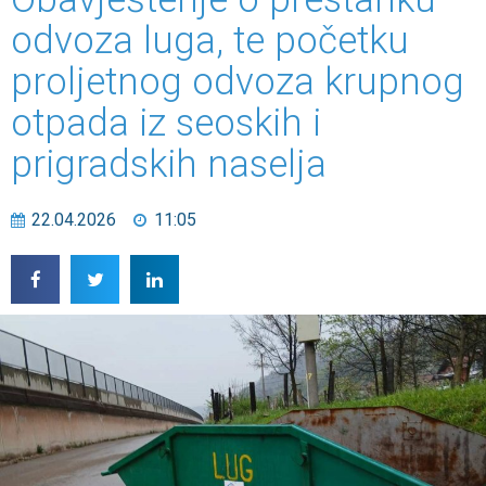
odvoza luga, te početku
proljetnog odvoza krupnog
otpada iz seoskih i
prigradskih naselja
22.04.2026
11:05