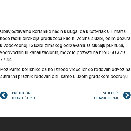
Obavještavamo korisnike naših usluga da u četvrtak 01. marta
neće raditi direkcija preduzeća kao ni većina službi, osim dežura
u vodovodnoj i Službi zimskog održavanja. U slučaju puknuća,
vodovodnih ili kanalizacionih, možete pozvati na broj 060 329
77 44.
Pozivamo korisnike da ne iznose vreće jer će redovan odvoz na
sutrašnji praznik redovan biti samo u užem gradskom području.
PRETHODNI
SLJEDEĆI
OBAVJEŠTENJE
OBAVJEŠTENJE