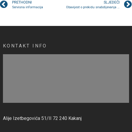
PRETHODNI
SLJEDEĆI
Servisna informacija
Obavijest o prekidu snabdijevanja sa izvorišta Bukovica
KONTAKT INFO
Alije Izetbegovića 51/II 72 240 Kakanj