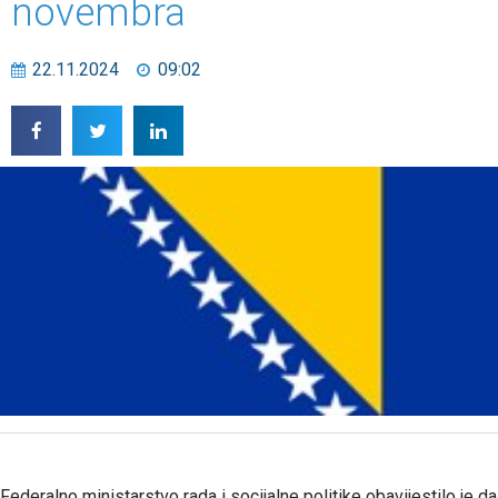
novembra
22.11.2024
09:02
Federalno ministarstvo rada i socijalne politike obavijestilo je da