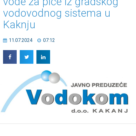
vode za piće iz gradskog
vodovodnog sistema u
Kaknju
11.07.2024
07:12