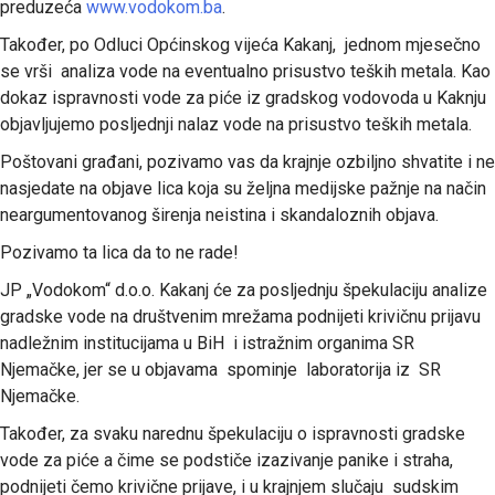
preduzeća
www.vodokom.ba
.
Također, po Odluci Općinskog vijeća Kakanj, jednom mjesečno
se vrši analiza vode na eventualno prisustvo teških metala. Kao
dokaz ispravnosti vode za piće iz gradskog vodovoda u Kaknju
objavljujemo posljednji nalaz vode na prisustvo teških metala.
Poštovani građani, pozivamo vas da krajnje ozbiljno shvatite i ne
nasjedate na objave lica koja su željna medijske pažnje na način
neargumentovanog širenja neistina i skandaloznih objava.
Pozivamo ta lica da to ne rade!
JP „Vodokom“ d.o.o. Kakanj će za posljednju špekulaciju analize
gradske vode na društvenim mrežama podnijeti krivičnu prijavu
nadležnim institucijama u BiH i istražnim organima SR
Njemačke, jer se u objavama spominje laboratorija iz SR
Njemačke.
Također, za svaku narednu špekulaciju o ispravnosti gradske
vode za piće a čime se podstiče izazivanje panike i straha,
podnijeti čemo krivične prijave, i u krajnjem slučaju sudskim