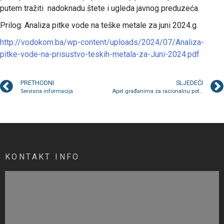
putem tražiti nadoknadu štete i ugleda javnog preduzeća.
Prilog: Analiza pitke vode na teške metale za juni 2024.g.
http://vodokom.ba/wp-content/uploads/2024/07/Analiza-
pitke-vode-na-prisustvo-teskih-metala-za-Juni-2024.pdf
PRETHODNI
SLJEDEĆI
Servisna informacija
Apel građanima za racionalnu potrošnju vode iz gradske vodovodne mreže
KONTAKT INFO