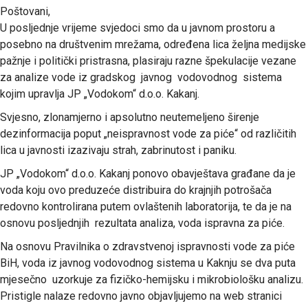
Poštovani,
U posljednje vrijeme svjedoci smo da u javnom prostoru a
posebno na društvenim mrežama, određena lica željna medijske
pažnje i politički pristrasna, plasiraju razne špekulacije vezane
za analize vode iz gradskog javnog vodovodnog sistema
kojim upravlja JP „Vodokom“ d.o.o. Kakanj.
Svjesno, zlonamjerno i apsolutno neutemeljeno širenje
dezinformacija poput „neispravnost vode za piće“ od različitih
lica u javnosti izazivaju strah, zabrinutost i paniku.
JP „Vodokom“ d.o.o. Kakanj ponovo obavještava građane da je
voda koju ovo preduzeće distribuira do krajnjih potrošača
redovno kontrolirana putem ovlaštenih laboratorija, te da je na
osnovu posljednjih rezultata analiza, voda ispravna za piće.
Na osnovu Pravilnika o zdravstvenoj ispravnosti vode za piće
BiH, voda iz javnog vodovodnog sistema u Kaknju se dva puta
mjesečno uzorkuje za fizičko-hemijsku i mikrobiološku analizu.
Pristigle nalaze redovno javno objavljujemo na web stranici