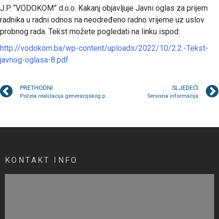
J.P. “VODOKOM” d.o.o. Kakanj objavljuje Javni oglas za prijem
radnika u radni odnos na neodređeno radno vrijeme uz uslov
probnog rada. Tekst možete pogledati na linku ispod:
http://vodokom.ba/wp-content/uploads/2022/10/2.2.-Tekst-
javnog-oglasa-8.pdf
PRETHODNI
SLJEDEĆI
Počela realizacija generacijskog projekta na lokalitetu Bukovica
Servisna informacija
KONTAKT INFO