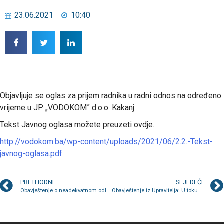
23.06.2021
10:40
Objavljuje se oglas za prijem radnika u radni odnos na određeno
vrijeme u JP „VODOKOM” d.o.o. Kakanj.
Tekst Javnog oglasa možete preuzeti ovdje.
http://vodokom.ba/wp-content/uploads/2021/06/2.2.-Tekst-
javnog-oglasa.pdf
PRETHODNI
SLJEDEĆI
Obavještenje o neadekvatnom odlaganju otpada na izletištu Ponijeri
Obavještenje iz Upravitelja: U toku dezinsekcija u zgradama NIZ C (ulaz 1) i D (dva ulaza)