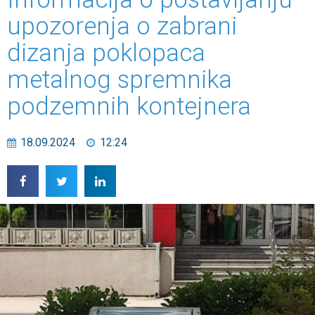
upozorenja o zabrani
dizanja poklopaca
metalnog spremnika
podzemnih kontejnera
18.09.2024
12:24