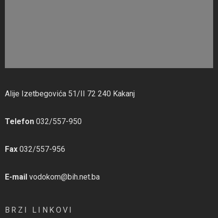
Alije Izetbegovića 51/II 72 240 Kakanj
Telefon
032/557-950
Fax
032/557-956
E-mail
vodokom@bih.net.ba
BRZI LINKOVI