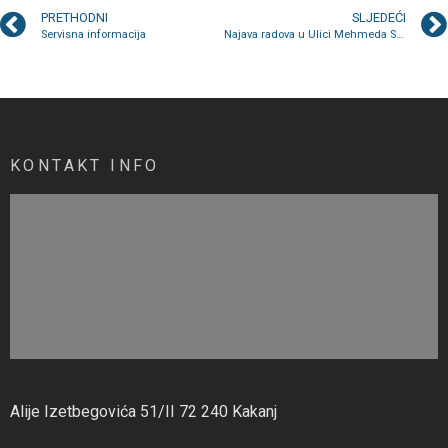
PRETHODNI
SLJEDEĆI
Servisna informacija
Najava radova u Ulici Mehmeda Skopljaka
KONTAKT INFO
Alije Izetbegovića 51/II 72 240 Kakanj