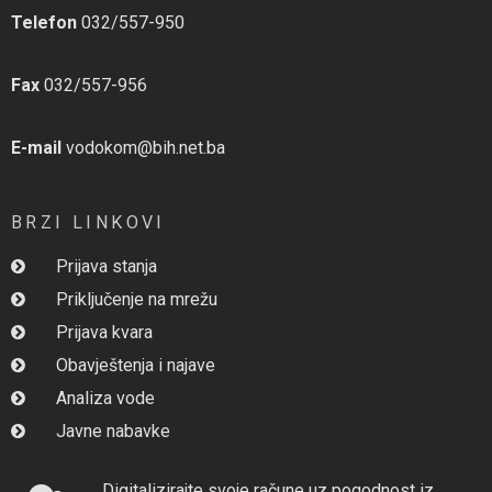
Telefon
032/557-950
Fax
032/557-956
E-mail
vodokom@bih.net.ba
BRZI LINKOVI
Prijava stanja
Priključenje na mrežu
Prijava kvara
Obavještenja i najave
Analiza vode
Javne nabavke
Digitalizirajte svoje račune uz pogodnost iz