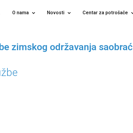
a
O nama
Novosti
Centar za potrošače
žbe zimskog održavanja saobraća
užbe