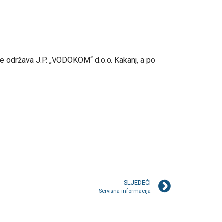
je održava J.P. „VODOKOM“ d.o.o. Kakanj, a po
SLJEDEĆI
Servisna informacija