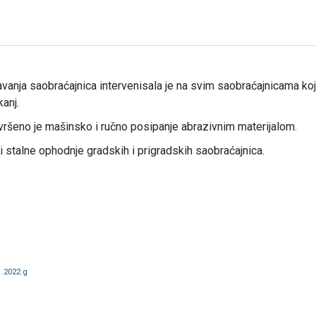
avanja saobraćajnica intervenisala je na svim saobraćajnicama ko
anj.
vršeno je mašinsko i ručno posipanje abrazivnim materijalom.
i stalne ophodnje gradskih i prigradskih saobraćajnica.
1.2022.g