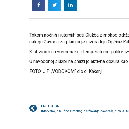
Tokom noćnih i jutarnjih sati Služba zimskog održ
nalogu Zavoda za planiranje i izgradnju Općine Kak
S obzirom na vremenske i temperaturne prilike iz
U navedenoj službi na snazi je aktivna dežura kao 
FOTO: J.P. „VODOKOM“ d.o.o. Kakanj
PRETHODNI
Intervencije Službe zimskog održavanja saobraćajnica 06.0