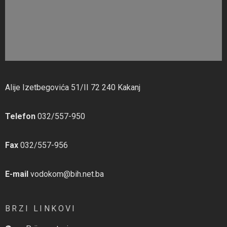
Alije Izetbegovića 51/II 72 240 Kakanj
Telefon
032/557-950
Fax
032/557-956
E-mail
vodokom@bih.net.ba
BRZI LINKOVI