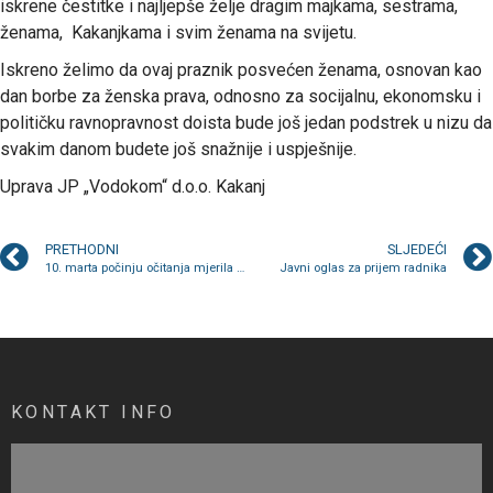
iskrene čestitke i najljepše želje dragim majkama, sestrama,
ženama, Kakanjkama i svim ženama na svijetu.
Iskreno želimo da ovaj praznik posvećen ženama, osnovan kao
dan borbe za ženska prava, odnosno za socijalnu, ekonomsku i
političku ravnopravnost doista bude još jedan podstrek u nizu da
svakim danom budete još snažnije i uspješnije.
Uprava JP „Vodokom“ d.o.o. Kakanj
PRETHODNI
SLJEDEĆI
10. marta počinju očitanja mjerila u seoskim i prigradskim naseljima
Javni oglas za prijem radnika
KONTAKT INFO