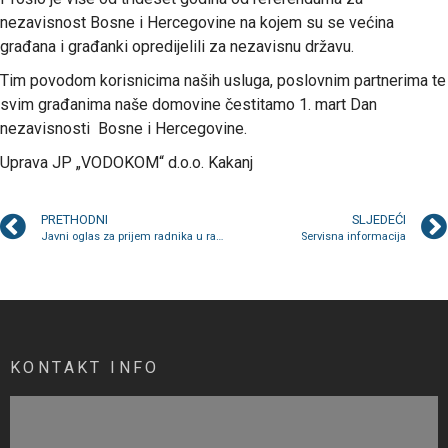
nezavisnost Bosne i Hercegovine na kojem su se većina
građana i građanki opredijelili za nezavisnu državu.
Tim povodom korisnicima naših usluga, poslovnim partnerima te
svim građanima naše domovine čestitamo 1. mart Dan
nezavisnosti Bosne i Hercegovine.
Uprava JP „VODOKOM“ d.o.o. Kakanj
PRETHODNI
SLJEDEĆI
Javni oglas za prijem radnika u radni odnos na određeno radno vrijeme
Servisna informacija
KONTAKT INFO