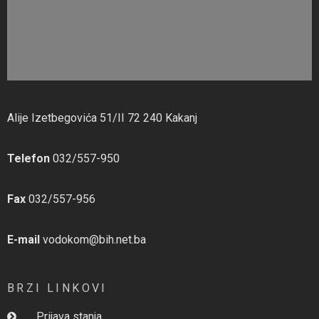
Alije Izetbegovića 51/II 72 240 Kakanj
Telefon
032/557-950
Fax
032/557-956
E-mail
vodokom@bih.net.ba
BRZI LINKOVI
Prijava stanja