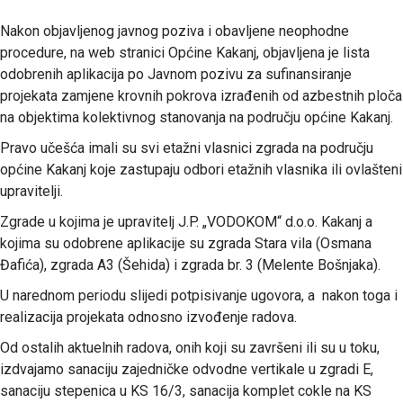
Nakon objavljenog javnog poziva i obavljene neophodne
procedure, na web stranici Općine Kakanj, objavljena je lista
odobrenih aplikacija po Javnom pozivu za sufinansiranje
projekata zamjene krovnih pokrova izrađenih od azbestnih ploča
na objektima kolektivnog stanovanja na području općine Kakanj.
Pravo učešća imali su svi etažni vlasnici zgrada na području
općine Kakanj koje zastupaju odbori etažnih vlasnika ili ovlašteni
upravitelji.
Zgrade u kojima je upravitelj J.P. „VODOKOM“ d.o.o. Kakanj a
kojima su odobrene aplikacije su zgrada Stara vila (Osmana
Đafića), zgrada A3 (Šehida) i zgrada br. 3 (Melente Bošnjaka).
U narednom periodu slijedi potpisivanje ugovora, a nakon toga i
realizacija projekata odnosno izvođenje radova.
Od ostalih aktuelnih radova, onih koji su završeni ili su u toku,
izdvajamo sanaciju zajedničke odvodne vertikale u zgradi E,
sanaciju stepenica u KS 16/3, sanacija komplet cokle na KS