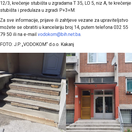
12/3, krečenje stubišta u zgradama T 35, LO 5, niz A, te krečenje
stubišta i predulaza u zgradi P+3+M.
Za sve informacije, prijave ili zahtjeve vezane za upraviteljstvo
možete se obratiti u kancelariju broj 14, putem telefona 032 55
79 50 ili na e-mail
vodokom@bih.net.ba
.
FOTO: J.P. „VODOKOM“ d.o.o. Kakanj