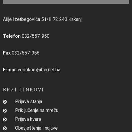
Alije Izetbegovića 51/II 72 240 Kakanj
Telefon
032/557-950
Fax
032/557-956
E-mail
vodokom@bih.net.ba
BRZI LINKOVI
Prijava stanja
Priključenje na mrežu
Prijava kvara
Obavještenja i najave