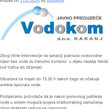
Posted on
21.07.2025
by
vodokom
Zbog hitne intervencije na sanaciji puknuća vodovodne
cijevi bez vode su trenutno korisnici u dijelu naselja Varda
(od trafoa do džamije).
Obustava će trajati do 13.30 h nakon čega se očekuje
uredna isporuka vode.
Podsjećamo potrošače da je nakon ponovnog puštanja
vode u sistem moguća pojava kratkotrajnog zamućenja
zbog direktnih radova na cjevovodu.