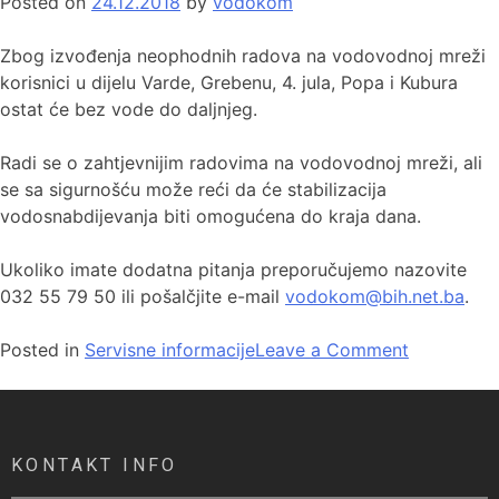
Posted on
24.12.2018
by
vodokom
Zbog izvođenja neophodnih radova na vodovodnoj mreži
korisnici u dijelu Varde, Grebenu, 4. jula, Popa i Kubura
ostat će bez vode do daljnjeg.
Radi se o zahtjevnijim radovima na vodovodnoj mreži, ali
se sa sigurnošću može reći da će stabilizacija
vodosnabdijevanja biti omogućena do kraja dana.
Ukoliko imate dodatna pitanja preporučujemo nazovite
032 55 79 50 ili pošalčjite e-mail
vodokom@bih.net.ba
.
Posted in
Servisne informacije
Leave a Comment
KONTAKT INFO