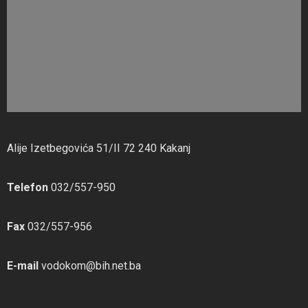
Alije Izetbegovića 51/II 72 240 Kakanj
Telefon
032/557-950
Fax
032/557-956
E-mail
vodokom@bih.net.ba