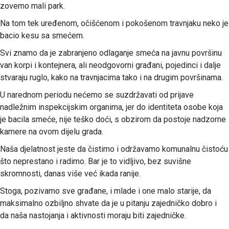
zovemo mali park.
Na tom tek uređenom, očišćenom i pokošenom travnjaku neko je
bacio kesu sa smećem.
Svi znamo da je zabranjeno odlaganje smeća na javnu površinu
van korpi i kontejnera, ali neodgovorni građani, pojedinci i dalje
stvaraju ruglo, kako na travnjacima tako i na drugim površinama.
U narednom periodu nećemo se suzdržavati od prijave
nadležnim inspekcijskim organima, jer do identiteta osobe koja
je bacila smeće, nije teško doći, s obzirom da postoje nadzorne
kamere na ovom dijelu grada.
Naša djelatnost jeste da čistimo i održavamo komunalnu čistoću
što neprestano i radimo. Bar je to vidljivo, bez suvišne
skromnosti, danas više već ikada ranije.
Stoga, pozivamo sve građane, i mlade i one malo starije, da
maksimalno ozbiljno shvate da je u pitanju zajedničko dobro i
da naša nastojanja i aktivnosti moraju biti zajedničke.