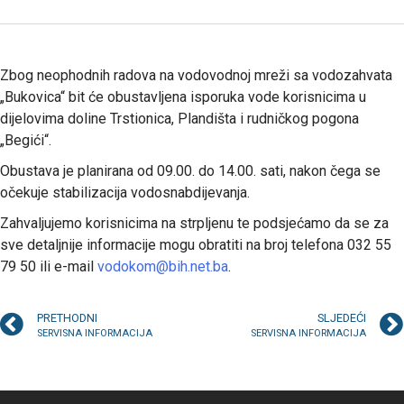
Zbog neophodnih radova na vodovodnoj mreži sa vodozahvata
„Bukovica“ bit će obustavljena isporuka vode korisnicima u
dijelovima doline Trstionica, Plandišta i rudničkog pogona
„Begići“.
Obustava je planirana od 09.00. do 14.00. sati, nakon čega se
očekuje stabilizacija vodosnabdijevanja.
Zahvaljujemo korisnicima na strpljenu te podsjećamo da se za
sve detaljnije informacije mogu obratiti na broj telefona 032 55
79 50 ili e-mail
vodokom@bih.net.ba
.
PRETHODNI
SLJEDEĆI
SERVISNA INFORMACIJA
SERVISNA INFORMACIJA