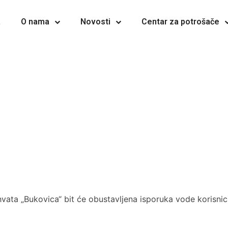
a
O nama
Novosti
Centar za potrošače
 „Bukovica“ bit će obustavljena isporuka vode korisnicima