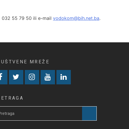
a 032 55 79 50 ili e-mail
vodokom@bih.net.ba
.
RUŠTVENE MREŽE
RETRAGA