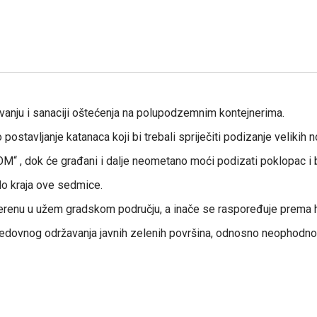
vanju i sanaciji oštećenja na polupodzemnim kontejnerima.
ostavljanje katanaca koji bi trebali spriječiti podizanje velikih 
OM“ , dok će građani i dalje neometano moći podizati poklopac i
do kraja ove sedmice.
renu u užem gradskom području, a inače se raspoređuje prema hit
 redovnog održavanja javnih zelenih površina, odnosno neophodno k