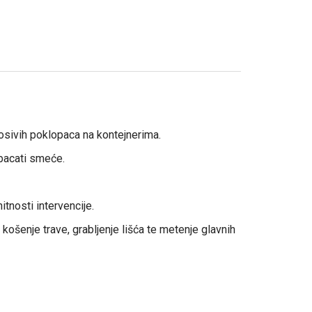
nosivih poklopaca na kontejnerima.
 bacati smeće.
nosti intervencije.
ošenje trave, grabljenje lišća te metenje glavnih