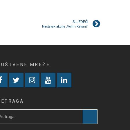
SLJEDEĆI
Nastavak akcije „Volim Kakanj“
RUŠTVENE MREŽE
RETRAGA