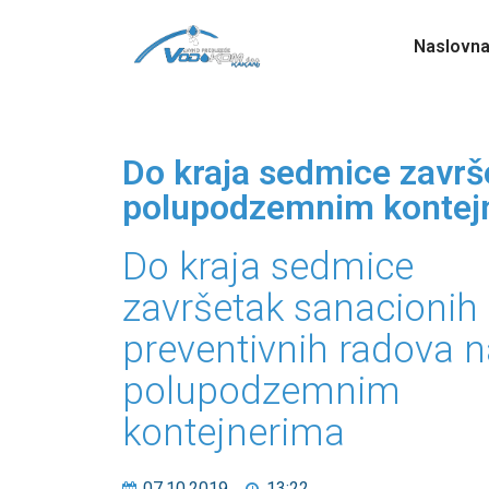
Naslovn
Do kraja sedmice završe
polupodzemnim kontej
Do kraja sedmice
završetak sanacionih 
preventivnih radova n
polupodzemnim
kontejnerima
07.10.2019
13:22