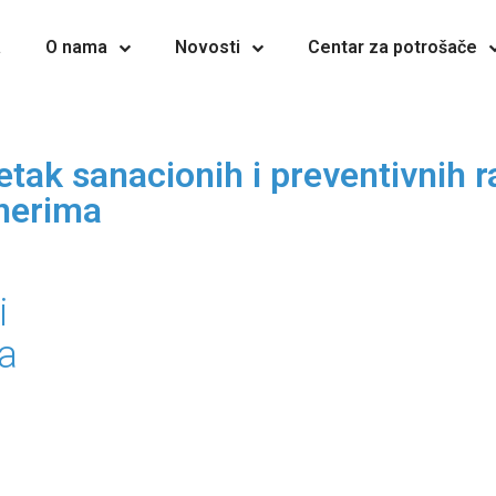
a
O nama
Novosti
Centar za potrošače
tak sanacionih i preventivnih 
nerima
i
a