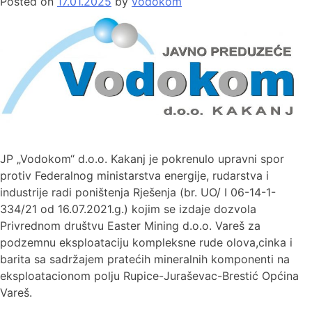
Posted on
17.01.2025
by
vodokom
JP „Vodokom“ d.o.o. Kakanj je pokrenulo upravni spor
protiv Federalnog ministarstva energije, rudarstva i
industrije radi poništenja Rješenja (br. UO/ I 06-14-1-
334/21 od 16.07.2021.g.) kojim se izdaje dozvola
Privrednom društvu Easter Mining d.o.o. Vareš za
podzemnu eksploataciju kompleksne rude olova,cinka i
barita sa sadržajem pratećih mineralnih komponenti na
eksploatacionom polju Rupice-Juraševac-Brestić Općina
Vareš.