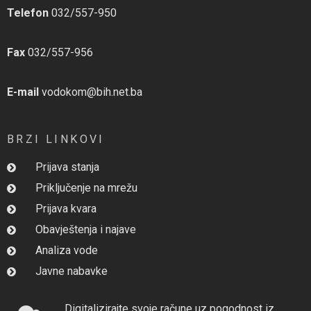
Telefon
032/557-950
Fax
032/557-956
E-mail
vodokom@bih.net.ba
BRZI LINKOVI
Prijava stanja
Priključenje na mrežu
Prijava kvara
Obavještenja i najave
Analiza vode
Javne nabavke
Digitalizirajte svoje račune uz pogodnost iz