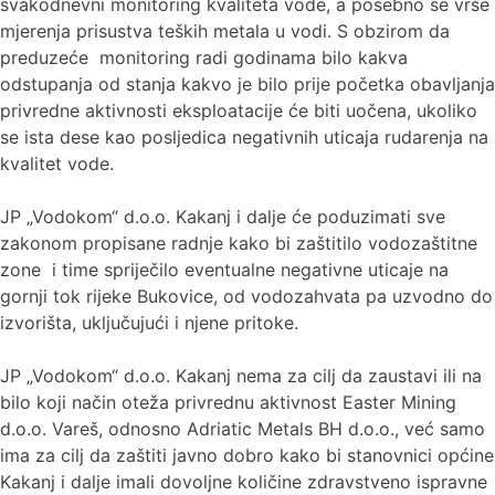
svakodnevni monitoring kvaliteta vode, a posebno se vrše
mjerenja prisustva teških metala u vodi. S obzirom da
preduzeće monitoring radi godinama bilo kakva
odstupanja od stanja kakvo je bilo prije početka obavljanja
privredne aktivnosti eksploatacije će biti uočena, ukoliko
se ista dese kao posljedica negativnih uticaja rudarenja na
kvalitet vode.
JP „Vodokom“ d.o.o. Kakanj i dalje će poduzimati sve
zakonom propisane radnje kako bi zaštitilo vodozaštitne
zone i time spriječilo eventualne negativne uticaje na
gornji tok rijeke Bukovice, od vodozahvata pa uzvodno do
izvorišta, uključujući i njene pritoke.
JP „Vodokom“ d.o.o. Kakanj nema za cilj da zaustavi ili na
bilo koji način oteža privrednu aktivnost Easter Mining
d.o.o. Vareš, odnosno Adriatic Metals BH d.o.o., već samo
ima za cilj da zaštiti javno dobro kako bi stanovnici općine
Kakanj i dalje imali dovoljne količine zdravstveno ispravne