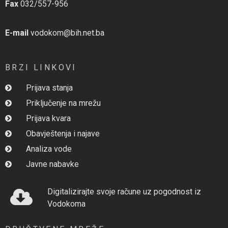
Fax
032/557-956
E-mail
vodokom@bih.net.ba
BRZI LINKOVI
Prijava stanja
Priključenje na mrežu
Prijava kvara
Obavještenja i najave
Analiza vode
Javne nabavke
Digitalizirajte svoje račune uz pogodnost iz
Vodokoma