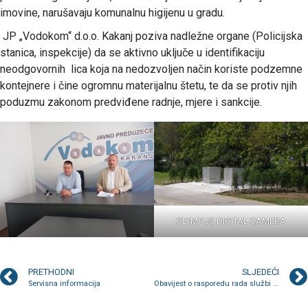
imovine, narušavaju komunalnu higijenu u gradu.
JP „Vodokom“ d.o.o. Kakanj poziva nadležne organe (Policijska
stanica, inspekcije) da se aktivno uključe u identifikaciju
neodgovornih lica koja na nedozvoljen način koriste podzemne
kontejnere i čine ogromnu materijalnu štetu, te da se protiv njih
poduzmu zakonom predviđene radnje, mjere i sankcije.
OLYMPUS DIGITAL CAMERA
PRETHODNI
SLJEDEĆI
Servisna informacija
Obavijest o rasporedu rada službi tokom bajramskog blagdana