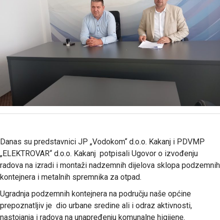
Danas su predstavnici JP „Vodokom“ d.o.o. Kakanj i PDVMP
„ELEKTROVAR“ d.o.o. Kakanj potpisali Ugovor o izvođenju
radova na izradi i montaži nadzemnih dijelova sklopa podzemnih
kontejnera i metalnih spremnika za otpad.
Ugradnja podzemnih kontejnera na području naše općine
prepoznatljiv je dio urbane sredine ali i odraz aktivnosti,
nastojanja i radova na unapređenju komunalne higijene.