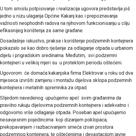
U tom smislu potpisivanje i realizacija ugovora predstavlja još
jedno u nizu ulaganja Općine Kakanj kao i prepoznavanja
važnosti neophodnih radova na njihovom funkcionisanju u cilju
efikasnijeg korištenja za same građane.
Dosadašnje iskustvo, praksa i korištenje podzemnih kontejnera
pokazalo se kao dobro rješenje za odlaganje otpada u urbanom
dijelu i prigradskim sredinama. Međutim, svi podzemni
kontejneri u velikoj mjeri su u proteklom periodu oštećeni.
Ugovorom će domaća kakanjska firma Elektrovar u roku od dva
mjeseca izvršiti zamjenu i montažu dijelova sklopa podzemnih
kontejnera i metalnih spremnika za otpad.
Slijedom navedenog upućujemo apel svim građanima da
pravilno rukuju dijelovima podzemnih kontejnera i adekvatno i
odgovorno vrše odlaganje otpada. Poseban apel upućujemo
nesavjesnim pojedincima koji dizanjem poklopaca,
prekopavanjem i razbacivanjem smeća izvan prostora
podzemnog kontejnera, te oštećenjima i devastacijom javne