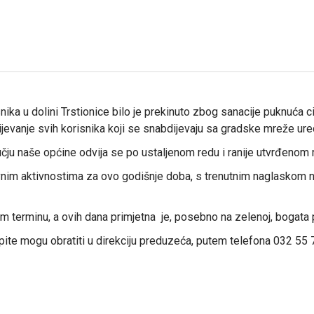
a u dolini Trstionice bilo je prekinuto zbog sanacije puknuća cij
jevanje svih korisnika koji se snabdijevaju sa gradske mreže ur
čju naše općine odvija se po ustaljenom redu i ranije utvrđenom
vnim aktivnostima za ovo godišnje doba, s trenutnim naglaskom na
om terminu, a ovih dana primjetna je, posebno na zelenoj, bogat
te mogu obratiti u direkciju preduzeća, putem telefona 032 55 7