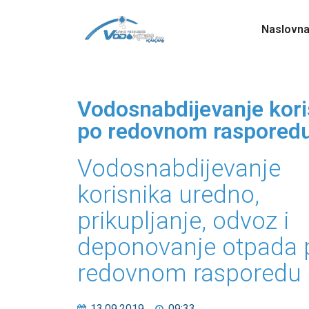
Naslovn
Vodosnabdijevanje kori
po redovnom raspored
Vodosnabdijevanje
korisnika uredno,
prikupljanje, odvoz i
deponovanje otpada 
redovnom rasporedu
13.09.2019
09:33