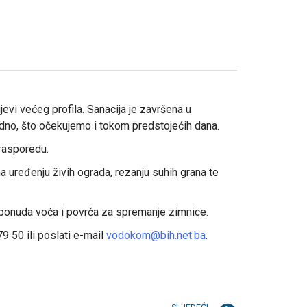
evi većeg profila. Sanacija je završena u
edno, što očekujemo i tokom predstojećih dana.
 rasporedu.
 uređenju živih ograda, rezanju suhih grana te
a ponuda voća i povrća za spremanje zimnice.
9 50 ili poslati e-mail
vodokom@bih.net.ba
.