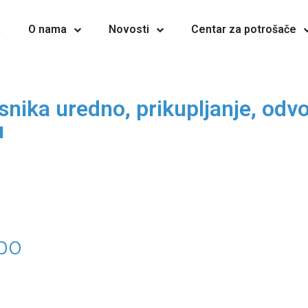
a
O nama
Novosti
Centar za potrošače
snika uredno, prikupljanje, odv
u
po