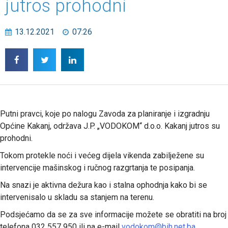
jutros prohodni
13.12.2021
07:26
Putni pravci, koje po nalogu Zavoda za planiranje i izgradnju
Općine Kakanj, održava J.P. „VODOKOM“ d.o.o. Kakanj jutros su
prohodni.
Tokom protekle noći i većeg dijela vikenda zabilježene su
intervencije mašinskog i ručnog razgrtanja te posipanja.
Na snazi je aktivna dežura kao i stalna ophodnja kako bi se
intervenisalo u skladu sa stanjem na terenu.
Podsjećamo da se za sve informacije možete se obratiti na broj
telefona 032 557 950 ili na e-mail
vodokom@bih.net.ba
.