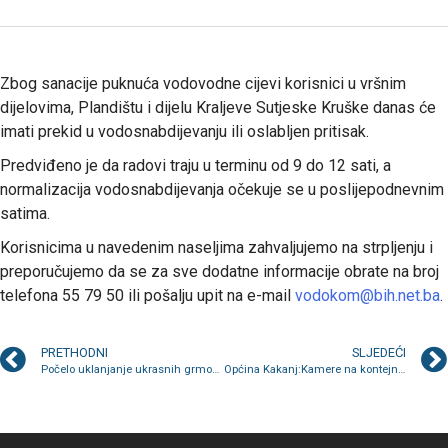
Zbog sanacije puknuća vodovodne cijevi korisnici u vršnim
dijelovima, Plandištu i dijelu Kraljeve Sutjeske Kruške danas će
imati prekid u vodosnabdijevanju ili oslabljen pritisak.
Predviđeno je da radovi traju u terminu od 9 do 12 sati, a
normalizacija vodosnabdijevanja očekuje se u poslijepodnevnim
satima.
Korisnicima u navedenim naseljima zahvaljujemo na strpljenju i
preporučujemo da se za sve dodatne informacije obrate na broj
telefona 55 79 50 ili pošalju upit na e-mail
vodokom@bih.net.ba
.
PRETHODNI
SLJEDEĆI
Počelo uklanjanje ukrasnih grmova i sadnja drvoreda
Općina Kakanj:Kamere na kontejnerskim mjestima, mjestima gdje se formiraju divlje deponije, na lokacijama na kojima se uništava zelenilo i mobilijar…