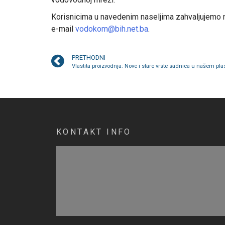
Korisnicima u navedenim naseljima zahvaljujemo na
e-mail
vodokom@bih.net.ba
.
PRETHODNI
Vlastita proizvodnja: Nove i stare vrste sadnica u našem pla
KONTAKT INFO