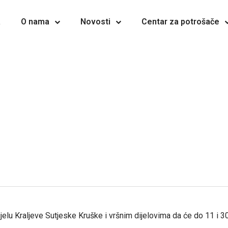
a
O nama
Novosti
Centar za potrošače
jelu Kraljeve Sutjeske Kruške i vršnim dijelovima da će do 11 i 