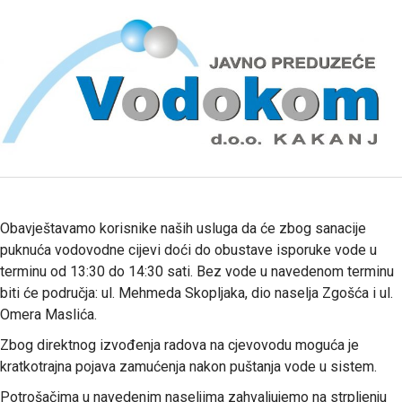
Obavještavamo korisnike naših usluga da će zbog sanacije
puknuća vodovodne cijevi doći do obustave isporuke vode u
terminu od 13:30 do 14:30 sati. Bez vode u navedenom terminu
biti će područja: ul. Mehmeda Skopljaka, dio naselja Zgošća i ul.
Omera Maslića.
Zbog direktnog izvođenja radova na cjevovodu moguća je
kratkotrajna pojava zamućenja nakon puštanja vode u sistem.
Potrošačima u navedenim naseljima zahvaljujemo na strpljenju