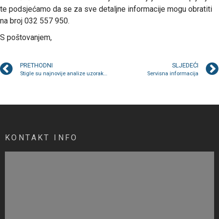
te podsjećamo da se za sve detaljne informacije mogu obratiti
na broj 032 557 950.
S poštovanjem,
PRETHODNI
SLJEDEĆI
Stigle su najnovije analize uzoraka vode
Servisna informacija
KONTAKT INFO