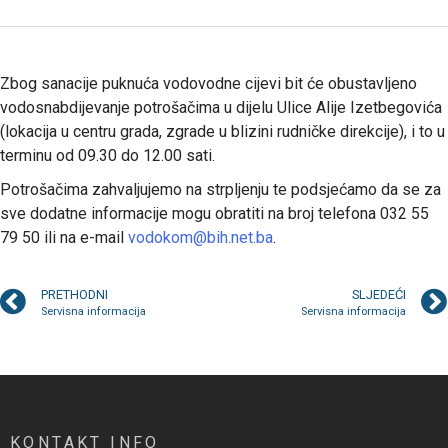
Zbog sanacije puknuća vodovodne cijevi bit će obustavljeno
vodosnabdijevanje potrošačima u dijelu Ulice Alije Izetbegovića
(lokacija u centru grada, zgrade u blizini rudničke direkcije), i to u
terminu od 09.30 do 12.00 sati.
Potrošačima zahvaljujemo na strpljenju te podsjećamo da se za
sve dodatne informacije mogu obratiti na broj telefona 032 55
79 50 ili na e-mail
vodokom@bih.net.ba
.
PRETHODNI
SLJEDEĆI
Servisna informacija
Servisna informacija
KONTAKT INFO