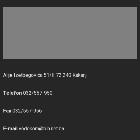
Alije Izetbegovića 51/II 72 240 Kakanj
Telefon
032/557-950
Fax
032/557-956
E-mail
vodokom@bih.net.ba